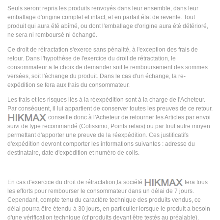
Seuls seront repris les produits renvoyés dans leur ensemble, dans leur
emballage d'origine complet et intact, et en parfait état de revente. Tout
produit qui aura été abîmé, ou dont l'emballage d'origine aura été détérioré,
ne sera ni remboursé ni échangé.
Ce droit de rétractation s'exerce sans pénalité, à l'exception des frais de
retour. Dans l'hypothèse de l'exercice du droit de rétractation, le
consommateur a le choix de demander soit le remboursement des sommes
versées, soit l'échange du produit. Dans le cas d'un échange, la re-
expédition se fera aux frais du consommateur.
Les frais et les risques liés à la réexpédition sont à la charge de l'Acheteur.
Par conséquent, il lui appartient de conserver toutes les preuves de ce retour.
conseille donc à l'Acheteur de retourner les Articles par envoi
suivi de type recommandé (Colissimo, Points relais) ou par tout autre moyen
permettant d'apporter une preuve de la réexpédition. Ces justificatifs
d'expédition devront comporter les informations suivantes : adresse du
destinataire, date d'expédition et numéro de colis.
En cas d'exercice du droit de rétractation,la société
fera tous
les efforts pour rembourser le consommateur dans un délai de 7 jours.
Cependant, compte tenu du caractère technique des produits vendus, ce
délai pourra être étendu à 30 jours, en particulier lorsque le produit a besoin
d'une vérification technique (cf produits devant être testés au préalable).