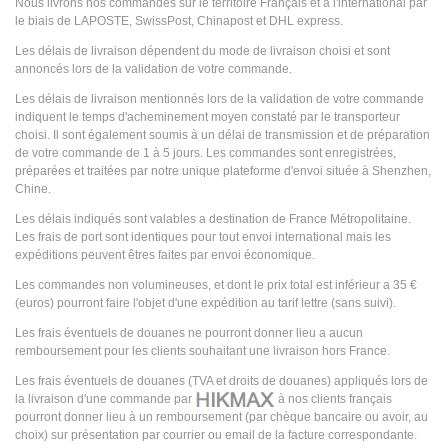
Nous livrons nos commandes sur le territoire Français et à l'international par
le biais de LAPOSTE, SwissPost, Chinapost et DHL express.
Les délais de livraison dépendent du mode de livraison choisi et sont
annoncés lors de la validation de votre commande.
Les délais de livraison mentionnés lors de la validation de votre commande
indiquent le temps d'acheminement moyen constaté par le transporteur
choisi. Il sont également soumis à un délai de transmission et de préparation
de votre commande de 1 à 5 jours. Les commandes sont enregistrées,
préparées et traitées par notre unique plateforme d'envoi située à Shenzhen,
Chine.
Les délais indiqués sont valables a destination de France Métropolitaine.
Les frais de port sont identiques pour tout envoi international mais les
expéditions peuvent êtres faites par envoi économique.
Les commandes non volumineuses, et dont le prix total est inférieur a 35 €
(euros) pourront faire l'objet d'une expédition au tarif lettre (sans suivi).
Les frais éventuels de douanes ne pourront donner lieu a aucun
remboursement pour les clients souhaitant une livraison hors France.
Les frais éventuels de douanes (TVA et droits de douanes) appliqués lors de
la livraison d'une commande par
à nos clients français
pourront donner lieu à un remboursement (par chèque bancaire ou avoir, au
choix) sur présentation par courrier ou email de la facture correspondante.