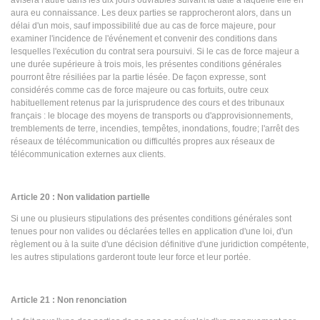
avisera l'autre dans les dix jours ouvrables suivant la date à laquelle elle en
aura eu connaissance. Les deux parties se rapprocheront alors, dans un
délai d'un mois, sauf impossibilité due au cas de force majeure, pour
examiner l'incidence de l'événement et convenir des conditions dans
lesquelles l'exécution du contrat sera poursuivi. Si le cas de force majeur a
une durée supérieure à trois mois, les présentes conditions générales
pourront être résiliées par la partie lésée. De façon expresse, sont
considérés comme cas de force majeure ou cas fortuits, outre ceux
habituellement retenus par la jurisprudence des cours et des tribunaux
français : le blocage des moyens de transports ou d'approvisionnements,
tremblements de terre, incendies, tempêtes, inondations, foudre; l'arrêt des
réseaux de télécommunication ou difficultés propres aux réseaux de
télécommunication externes aux clients.
Article 20 : Non validation partielle
Si une ou plusieurs stipulations des présentes conditions générales sont
tenues pour non valides ou déclarées telles en application d'une loi, d'un
règlement ou à la suite d'une décision définitive d'une juridiction compétente,
les autres stipulations garderont toute leur force et leur portée.
Article 21 : Non renonciation