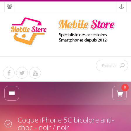
0
Coque iPhone 5C bicolore anti-
choc - noir / noir