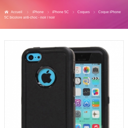
Accueil
iPhone
iPhone 5C
Coques
Coque iPhone
5C bicolore anti-choc - noir / noir