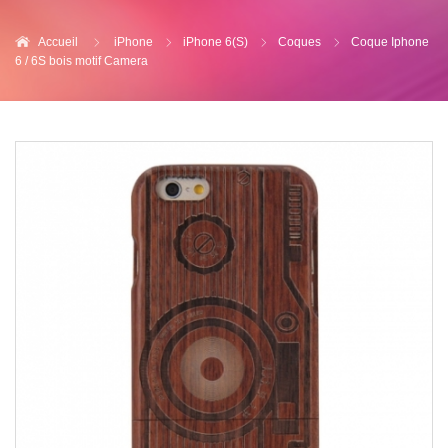
Accueil
iPhone
iPhone 6(S)
Coques
Coque Iphone
6 / 6S bois motif Camera