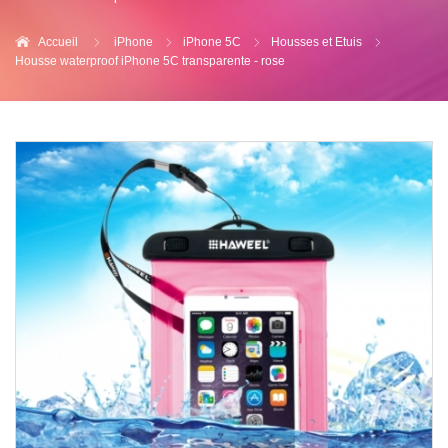
Accueil
iPhone
iPhone 5C
Housses et Etuis
Housse waterproof iPhone 5C transparente - rose