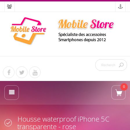
0
Housse waterproof iPhone 5C
transparente - rose