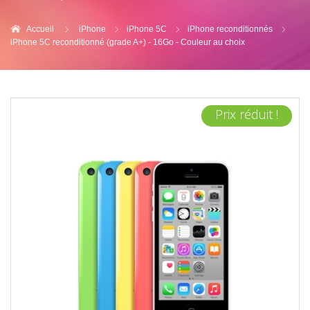
Accueil
iPhone
iPhone 5C
iPhone reconditionnés
iPhone 5C reconditionné (grade A+) - 16Go - Couleur au choix
Prix réduit !