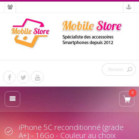
0
iPhone 5C reconditionné (grade
A+) - 16Go - Couleur au choix