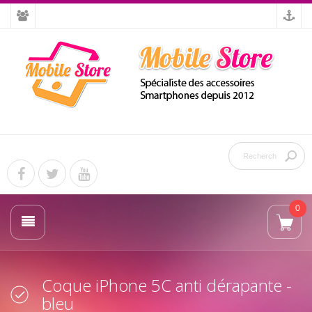
0
Coque iPhone 5C anti dérapante -
bleu