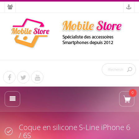
0
Coque en silicone S-Line iPhone 6
/ 6S