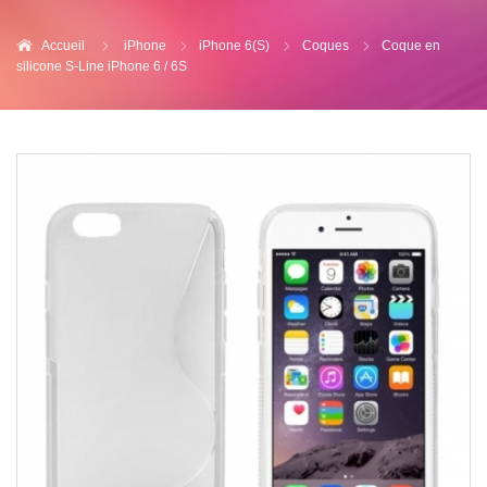
Accueil
iPhone
iPhone 6(S)
Coques
Coque en
silicone S-Line iPhone 6 / 6S