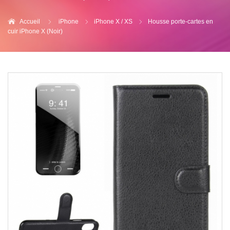
Accueil
iPhone
iPhone X / XS
Housse porte-cartes en
cuir iPhone X (Noir)